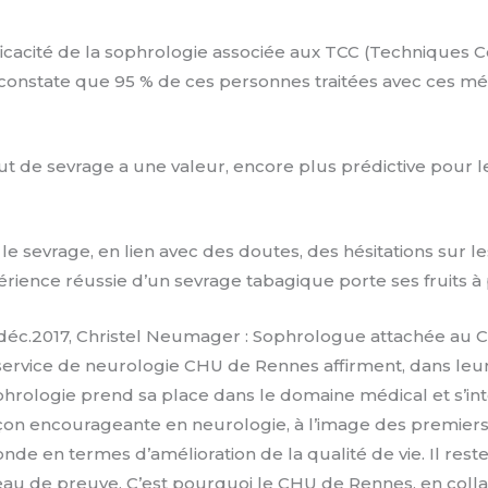
efficacité de la sophrologie associée aux TCC (Technique
 et constate que 95 % de ces personnes traitées avec ces 
t de sevrage a une valeur, encore plus prédictive pour le
le sevrage, en lien avec des doutes, des hésitations sur le
xpérience réussie d’un sevrage tabagique porte ses fruits à
, déc.2017, Christel Neumager : Sophrologue attachée au 
 service de neurologie CHU de Rennes affirment, dans leur 
ophrologie prend sa place dans le domaine médical et s’in
on encourageante en neurologie, à l’image des premiers ré
nde en termes d’amélioration de la qualité de vie. Il res
eau de preuve. C’est pourquoi le CHU de Rennes, en coll