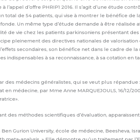
l’appel d’offre PHRIP1 2016. Il s’agit d’une étude contr
 total de 54 patients, qui vise à montrer le bénéfice de l
profonde. Un même type d’étude demande à être réalisée a
té de vie chez les patients parkinsoniens présentant des 
ipe pleinement des directives nationales de valorisation
fets secondaires, son bénéfice net dans le cadre de la m
 indispensables à sa reconnaissance, à sa cotation en ta
 par des médecins généralistes, qui se veut plus répandue
rat en médecine, par Mme Anne MARQUEJOULS, 16/12/2008 :
atrice».
 des méthodes scientifiques d’évaluation, apparaissent s
a Ben Gurion University, école de médecine, Beesheva, Israë
ith meta-analysis. » Elle démontre qu’un traitement par l