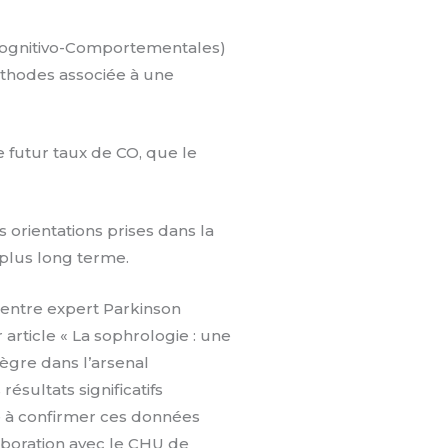
s Cognitivo-Comportementales)
méthodes associée à une
 futur taux de CO, que le
s orientations prises dans la
 plus long terme.
Centre expert Parkinson
article « La sophrologie : une
tègre dans l’arsenal
sultats significatifs
te à confirmer ces données
aboration avec le CHU de