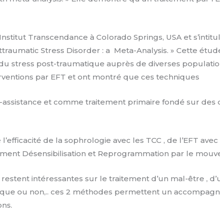
’Institut Transcendance à Colorado Springs, USA et s’intitu
raumatic Stress Disorder : a
Meta-Analysis. » Cette étu
ce du stress post-traumatique auprès de diverses populati
terventions par EFT et ont montré que ces techniques
to-assistance et comme traitement primaire fondé sur de
efficacité de la sophrologie avec les TCC , de l’EFT avec
ement Désensibilisation et Reprogrammation par le mouv
estent intéressantes sur le traitement d’un mal-être , d’u
tique ou non,.. ces 2 méthodes permettent un accompag
ons.