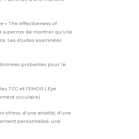
le « The effectiveness of
de a permis de montrer qu’une
ons. Les études examinées
s données probantes pour le
 les TCC et l’EMDR ( Eye
ement occulaire).
n stress, d’une anxiété, d’une
nement personnalisé, une