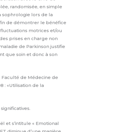
ôlée, randomisée, en simple
a sophrologie lors de la
fin de démontrer le bénéfice
fluctuations motrices et/ou
 des prises en charge non
aladie de Parkinson justifie
nt que soin et donc à son
 : Faculté de Médecine de
 «Utilisation de la
ignificatives.
l et s’intitule « Emotional
’EFT diminue d’une manière