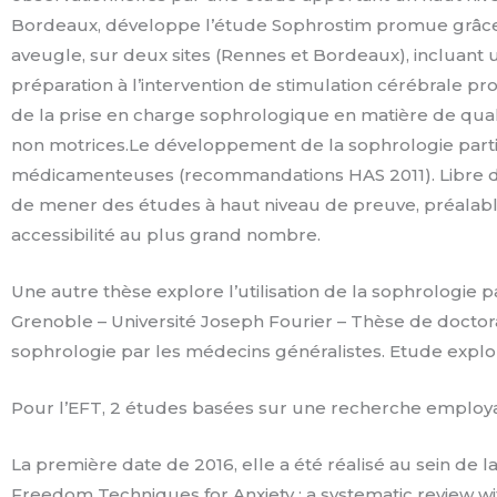
Bordeaux, développe l’étude Sophrostim promue grâce à 
aveugle, sur deux sites (Rennes et Bordeaux), incluant un
préparation à l’intervention de stimulation cérébrale 
de la prise en charge sophrologique en matière de quali
non motrices.Le développement de la sophrologie partic
médicamenteuses (recommandations HAS 2011). Libre d’ef
de mener des études à haut niveau de preuve, préalables
accessibilité au plus grand nombre.
Une autre thèse explore l’utilisation de la sophrologie
Grenoble – Université Joseph Fourier – Thèse de docto
sophrologie par les médecins généralistes. Etude explor
Pour l’EFT, 2 études basées sur une recherche employant
La première date de 2016, elle a été réalisé au sein de l
Freedom Techniques for Anxiety : a systematic review w