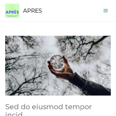
Aller
Main
au
APRES
Men
contenu
Sed do eiusmod tempor
incid