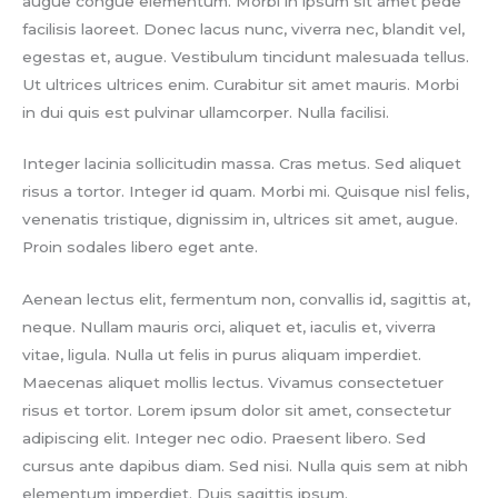
augue congue elementum. Morbi in ipsum sit amet pede
facilisis laoreet. Donec lacus nunc, viverra nec, blandit vel,
egestas et, augue. Vestibulum tincidunt malesuada tellus.
Ut ultrices ultrices enim. Curabitur sit amet mauris. Morbi
in dui quis est pulvinar ullamcorper. Nulla facilisi.
Integer lacinia sollicitudin massa. Cras metus. Sed aliquet
risus a tortor. Integer id quam. Morbi mi. Quisque nisl felis,
venenatis tristique, dignissim in, ultrices sit amet, augue.
Proin sodales libero eget ante.
Aenean lectus elit, fermentum non, convallis id, sagittis at,
neque. Nullam mauris orci, aliquet et, iaculis et, viverra
vitae, ligula. Nulla ut felis in purus aliquam imperdiet.
Maecenas aliquet mollis lectus. Vivamus consectetuer
risus et tortor. Lorem ipsum dolor sit amet, consectetur
adipiscing elit. Integer nec odio. Praesent libero. Sed
cursus ante dapibus diam. Sed nisi. Nulla quis sem at nibh
elementum imperdiet. Duis sagittis ipsum.